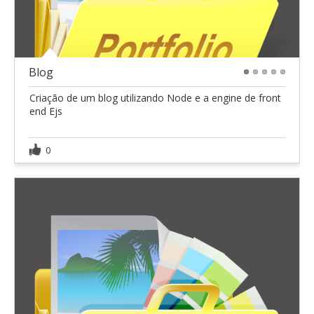
Blog
1
2
3
4
5
Criação de um blog utilizando Node e a engine de front
end Ejs
0