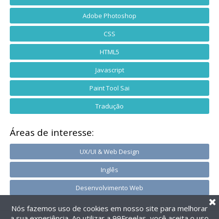
Adobe Photoshop
CSS
HTML5
Javascript
Paint Tool Sai
Tradução
Áreas de interesse:
UX/UI & Web Design
Inglês
Desenvolvimento Web
Nós fazemos uso de cookies em nosso site para melhorar
a sua experiência. Ao utilizar a 99Freelas, você aceita o uso