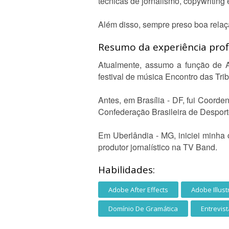
técnicas de jornalismo, copywriting 
Além disso, sempre preso boa rela
Resumo da experiência profi
Atualmente, assumo a função de A
festival de música Encontro das Tribo
Antes, em Brasília - DF, fui Coord
Confederação Brasileira de Desporto
Em Uberlândia - MG, iniciei minha
produtor jornalístico na TV Band.
Habilidades:
Adobe After Effects
Adobe Illust
Domínio De Gramática
Entrevis