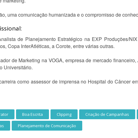
e marketing.
ção, uma comunicação humanizada e o compromisso de conhece
ssional:
nalista de Planejamento Estratégico na EXP Produções/NIX
s, Copa InterAtléticas, a Corote, entre várias outras.
enador de Marketing na VOGA, empresa de mercado financeiro,
 Universitário.
 carreira como assessor de imprensa no Hospital do Câncer em
rator
Boa Escrita
Clipping
Criação de Campanhas
tas
Planejamento de Comunicação