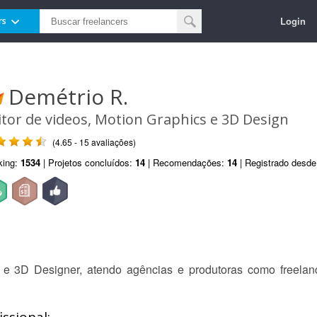
Login
rs
Demétrio R.
itor de videos, Motion Graphics e 3D Design
(4.65 - 15 avaliações)
king:
1534
| Projetos concluídos:
14
| Recomendações:
14
| Registrado desd
s e 3D Designer, atendo agências e produtoras como freelan