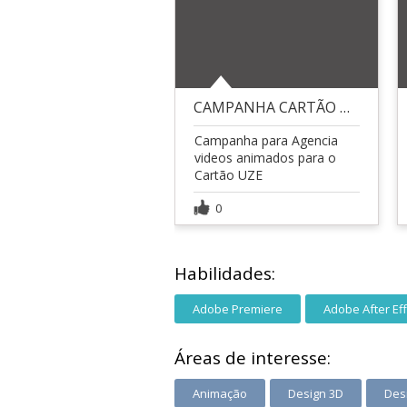
CAMPANHA CARTÃO UZE
Campanha para Agencia
videos animados para o
Cartão UZE
0
Habilidades:
Adobe Premiere
Adobe After Ef
Áreas de interesse:
Animação
Design 3D
Des