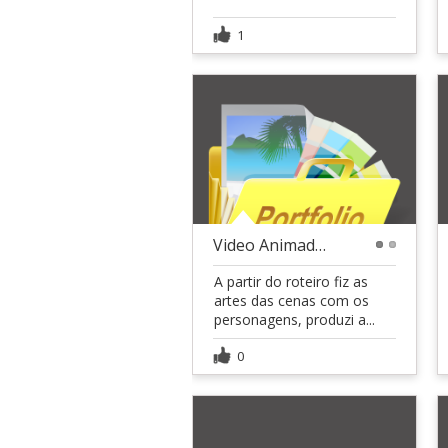
1
Video Animado Ilustrando situações
1
2
A partir do roteiro fiz as
artes das cenas com os
personagens, produzi a...
0