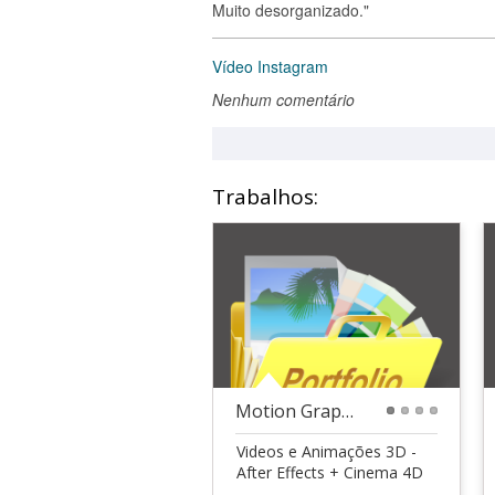
Muito desorganizado."
Vídeo Instagram
Nenhum comentário
Trabalhos:
Motion Graphics 3D
1
2
3
4
Videos e Animações 3D -
After Effects + Cinema 4D