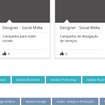
Designer - Social Midia
Designer - Social Midia
Campanha para redes
Campanha de divulgação
sociais
de serviços
0
0
fects
Adobe Illustrator
Adobe Photoshop
Adobe Illust
ign Gráfico
Motion Design
Áudio - Edição e Produção