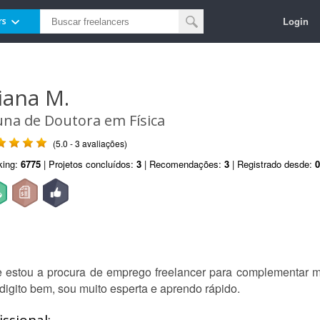
Login
rs
iana M.
una de Doutora em Física
(5.0 - 3 avaliações)
king:
6775
| Projetos concluídos:
3
| Recomendações:
3
| Registrado desde:
0
e estou a procura de emprego freelancer para complementar 
 digito bem, sou muito esperta e aprendo rápido.