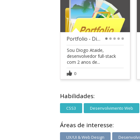
Portfolio - Diogo Ataide
1
2
3
4
5
Sou Diogo Ataide,
desenvolvedor full-stack
com 2 anos de...
0
Habilidades:
CSS3
Desenvolvimento Web
Áreas de interesse:
UX/UI & Web Design
Desenvolvi