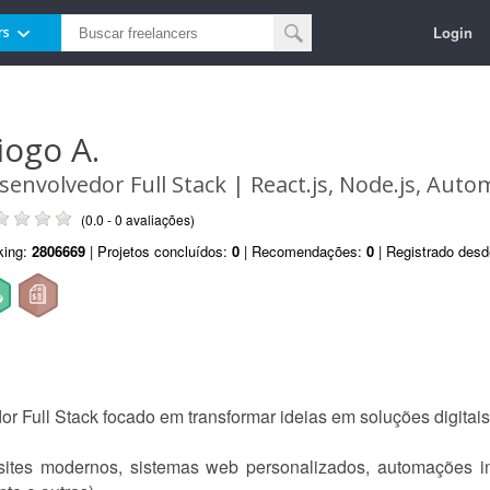
Login
rs
iogo A.
senvolvedor Full Stack | React.js, Node.js, Auto
(0.0 - 0 avaliações)
king:
2806669
| Projetos concluídos:
0
| Recomendações:
0
| Registrado des
r Full Stack focado em transformar ideias em soluções digitais 
sites modernos, sistemas web personalizados, automações in