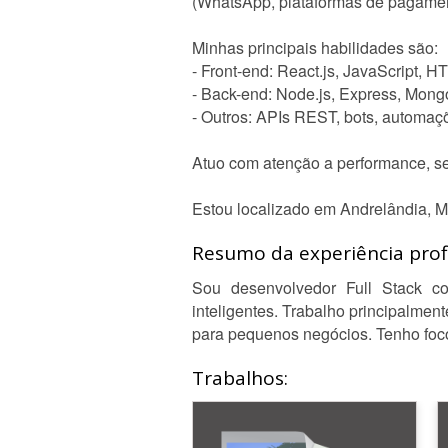
(WhatsApp, plataformas de pagament
Minhas principais habilidades são:
- Front-end: React.js, JavaScript, 
- Back-end: Node.js, Express, Mon
- Outros: APIs REST, bots, automaç
Atuo com atenção a performance, se
Estou localizado em Andrelândia, MG
Resumo da experiência profi
Sou desenvolvedor Full Stack c
inteligentes. Trabalho principalmen
para pequenos negócios. Tenho foco
Trabalhos: