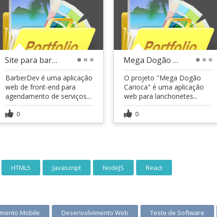
Site para barbearia - BarberDev
Mega Dogão Carioca - Site para uma lanchonete
1
2
3
1
2
3
BarberDev é uma aplicação
O projeto "Mega Dogão
web de front-end para
Carioca" é uma aplicação
agendamento de serviços...
web para lanchonetes...
0
0
HTML5
Javascript
NodeJS
React
mento Mobile
Desenvolvimento Web
Teste de Software