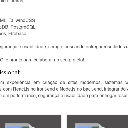
o e outras).
HTML, TailwindCSS
goDB, PostgreSQL
ões, Firebase
gurança e usabilidade, sempre buscando entregar resultados r
, e pronto para colaborar no seu projeto!
ssional:
om experiência em criação de sites modernos, sistemas 
te com React.js no front-end e Node.js no back-end, integrand
 em performance, segurança e usabilidade para entregar resul