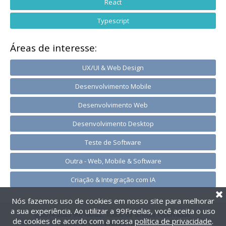
React
Typescript
Áreas de interesse:
UX/UI & Web Design
Desenvolvimento Mobile
Desenvolvimento Web
Desenvolvimento Desktop
Teste de Software
Outra - Web, Mobile & Software
Criação & Integração com IA
Nós fazemos uso de cookies em nosso site para melhorar
a sua experiência. Ao utilizar a 99Freelas, você aceita o uso
@2014-2026 99Freelas. Todos os direitos reservados.
de cookies de acordo com a nossa
política de privacidade
.
Termos de uso
|
Política de privacidade