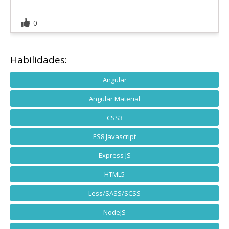
0
Habilidades:
Angular
Angular Material
CSS3
ES8 Javascript
Express JS
HTML5
Less/SASS/SCSS
NodeJS