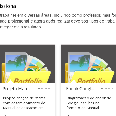
ssional:
rabalhei em diversas áreas, incluindo como professor, mas foi
ão profissional e agora após realizar deversos tipos de tr
ntregar mais resultado.
Projeto Manual de Marca
Ebook Google Planilhas
1
2
3
4
1
2
3
4
Projeto criação de marca
Diagramação de ebook de
com desenvolvimento de
Google Planilhas no
Manual de aplicação em...
formato de Manual.