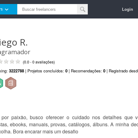
Login
rs
iego R.
agramador
(0.0 - 0 avaliações)
king:
3222788
| Projetos concluídos:
0
| Recomendações:
0
| Registrado des
r por paixão, busco oferecer o cuidado nos detalhes que 
istas, ebooks, manuais, provas, catálogos, álbuns. A minha d
olha. Bora encarar mais um desafio