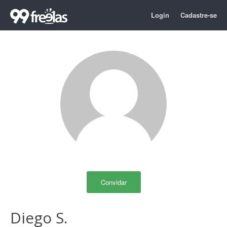
Login
Cadastre-se
Convidar
Diego S.