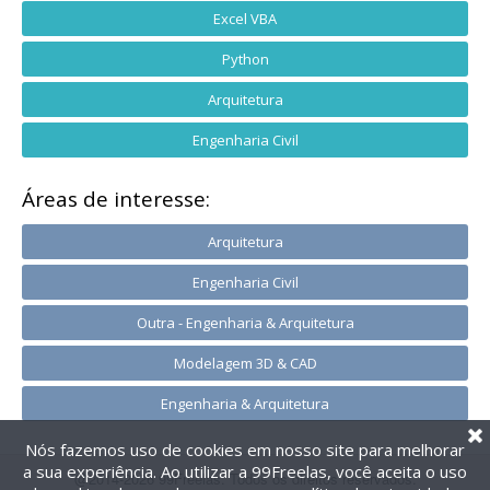
Excel VBA
Python
Arquitetura
Engenharia Civil
Áreas de interesse:
Arquitetura
Engenharia Civil
Outra - Engenharia & Arquitetura
Modelagem 3D & CAD
Engenharia & Arquitetura
Nós fazemos uso de cookies em nosso site para melhorar
a sua experiência. Ao utilizar a 99Freelas, você aceita o uso
@2014-2026 99Freelas. Todos os direitos reservados.