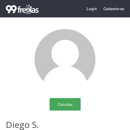
Login
Cadastre-se
Convidar
Diego S.