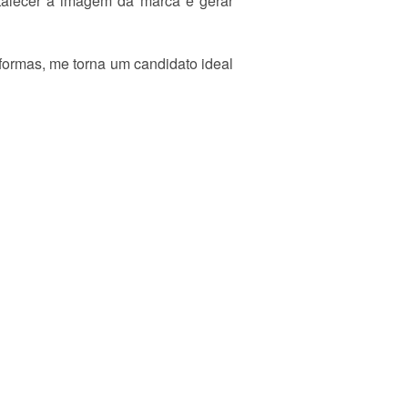
ortalecer a imagem da marca e gerar
aformas, me torna um candidato ideal