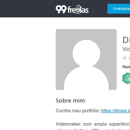
Freelance
D
Vi
Ran
Sobre mim:
Confira meu portfólio:
https://drossi.
Videomaker com ampla experiência 