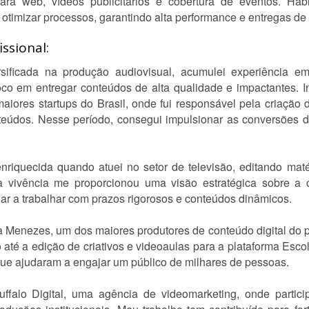
ara web, vídeos publicitários e cobertura de eventos. Ha
 otimizar processos, garantindo alta performance e entregas de
ssional:
rsificada na produção audiovisual, acumulei experiência 
co em entregar conteúdos de alta qualidade e impactantes. In
iores startups do Brasil, onde fui responsável pela criação
nteúdos. Nesse período, consegui impulsionar as conversões
nriquecida quando atuei no setor de televisão, editando matéri
vivência me proporcionou uma visão estratégica sobre a c
nar a trabalhar com prazos rigorosos e conteúdos dinâmicos.
Menezes, um dos maiores produtores de conteúdo digital do pa
 até a edição de criativos e videoaulas para a plataforma Esco
ue ajudaram a engajar um público de milhares de pessoas.
falo Digital, uma agência de videomarketing, onde participo