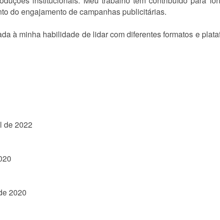
oduções institucionais. Meu trabalho tem contribuído para f
nto do engajamento de campanhas publicitárias.
iada à minha habilidade de lidar com diferentes formatos e plat
ul de 2022
2020
 de 2020