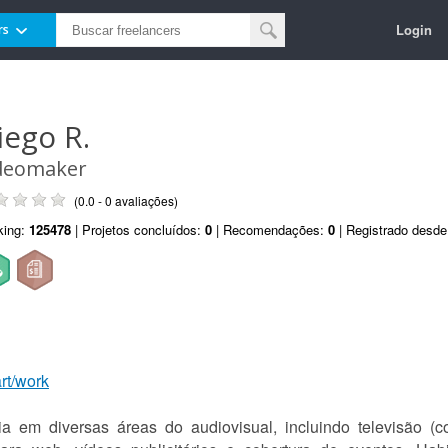
Login
rs
iego R.
deomaker
(0.0 - 0 avaliações)
king:
125478
| Projetos concluídos:
0
| Recomendações:
0
| Registrado desd
art/work
em diversas áreas do audiovisual, incluindo televisão (co