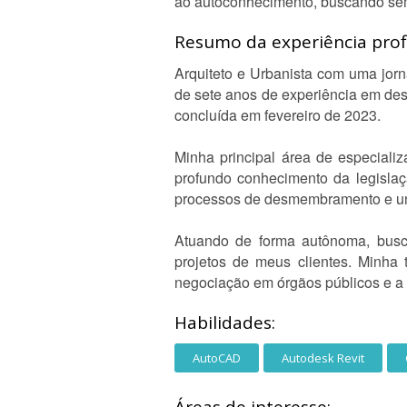
ao autoconhecimento, buscando semp
Resumo da experiência profi
Arquiteto e Urbanista com uma jor
de sete anos de experiência em de
concluída em fevereiro de 2023.
Minha principal área de especiali
profundo conhecimento da legislaçã
processos de desmembramento e unif
Atuando de forma autônoma, busco
projetos de meus clientes. Minha tr
negociação em órgãos públicos e a 
Habilidades:
AutoCAD
Autodesk Revit