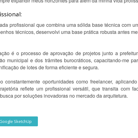
re expandir meus horizontes para além da minha vida profiss
ssional:
nada profissional que combina uma sólida base técnica com
senhos técnicos, desenvolvi uma base prática robusta antes 
zação é o processo de aprovação de projetos junto a prefeitu
o municipal e dos trâmites burocráticos, capacitando-me para
icação de lotes de forma eficiente e segura.
 constantemente oportunidades como freelancer, aplicando m
ajetória reflete um profissional versátil, que transita com fa
busca por soluções inovadoras no mercado da arquitetura.
Google SketchUp