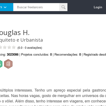
Login
rs
ouglas H.
quiteto e Urbanista
(0.0 - 0 avaliações)
king:
3023086
| Projetos concluídos:
0
| Recomendações:
0
| Registrado des
tiplos interesses. Tenho um apreço especial pela gastron
ceitas. Nas horas vagas, gosto de mergulhar em universos da 
 vôlei. Além disso, tenho interesse em viagens, em conhecer