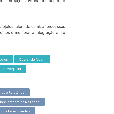
sem interrupções. Minha abordagem é
projetos, além de otimizar processos
mentos e melhorar a integração entre
ócios
Design de Álbum
Powerpoint
has e Relatórios
lanejamento de Negócios
r de Investimentos