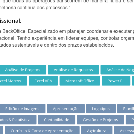
tir que todas as operações transcorrem de maneira fluida e 
elhoria contínua dos processos."
ssional:
 BackOffice. Especializado em planejar, coordenar e executar 
racional. Tenho experiência em liderar equipes, controlar orça
ltados sustentáveis e dentro dos prazos estabelecidos.
Análise de Projetos
Análise de Requisitos
Análise de Neg
xcel Macros
Excel VBA
Microsoft Office
Power BI
Edição de Imagens
Apresentação
Logotipos
Planil
dos & Estatística
Contabilidade
Gestão de Projetos
P
Currículo & Carta de Apresentação
Agricultura
Assesso