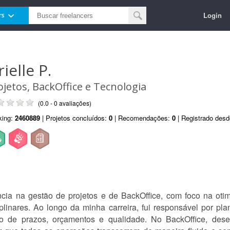
Login
rs
ielle P.
ojetos, BackOffice e Tecnologia
(0.0 - 0 avaliações)
king:
2460889
| Projetos concluídos:
0
| Recomendações:
0
| Registrado des
cia na gestão de projetos e de BackOffice, com foco na oti
linares. Ao longo da minha carreira, fui responsável por plan
to de prazos, orçamentos e qualidade. No BackOffice, des