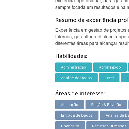
eficiência operacional, para garan
sempre focada em resultados e na m
Resumo da experiência profi
Experiência em gestão de projetos e
internos, garantindo eficiência ope
diferentes áreas para alcançar resu
Habilidades:
Administração
Agronegócio
Análise de Dados
Excel
E
Áreas de interesse:
Animação
Edição & Revisão
Entrada de Dados
Análise de Da
Financeiro
Recursos Humanos