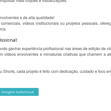
quistar mais cliques e visualizações.
nvolventes e de alta qualidade!
comerciais, vídeos institucionais ou projetos pessoais, ofereç
rca.
ssional:
cando ganhar experiência profissional nas áreas de edição de v
em vídeos envolventes e miniaturas criativas que chamem a a
 Shorts, cada projeto é feito com dedicação, cuidado e foco e
Designer AudioVisual