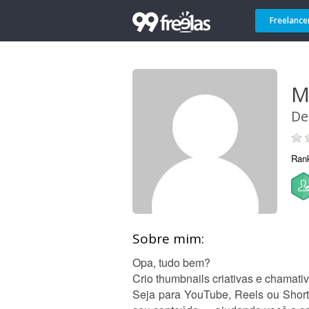
Freelance
M
De
Ran
Sobre mim:
Opa, tudo bem?
Crio thumbnails criativas e chamat
Seja para YouTube, Reels ou Shorts