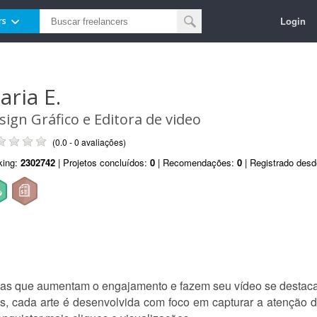
Login
rs
aria E.
sign Gráfico e Editora de video
(0.0 - 0 avaliações)
king:
2302742
| Projetos concluídos:
0
| Recomendações:
0
| Registrado des
ivas que aumentam o engajamento e fazem seu vídeo se destaca
, cada arte é desenvolvida com foco em capturar a atenção do