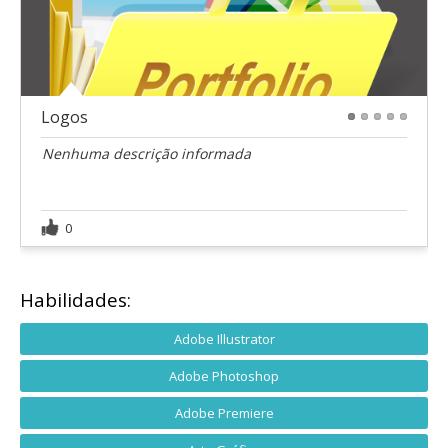
Logos
1
2
3
4
5
Nenhuma descrição informada
0
Habilidades:
Adobe Illustrator
Adobe Photoshop
Adobe Premiere