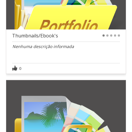
Thumbnails/Ebook's
1
2
3
4
5
Nenhuma descrição informada
0