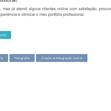
ssional:
 mas já atendi alguns clientes online com satisfação; procur
riência e otimizar o meu portfólio profissional.
ento
ns
Fotografia
Criação & Integração com IA