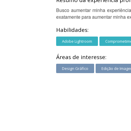
Resumo da experiência profi
Busco aumentar minha experiência,
exatamente para aumentar minha expe
Habilidades:
Adobe Lightroom
Comprometim
Áreas de interesse:
Design Gráfico
Edição de Image