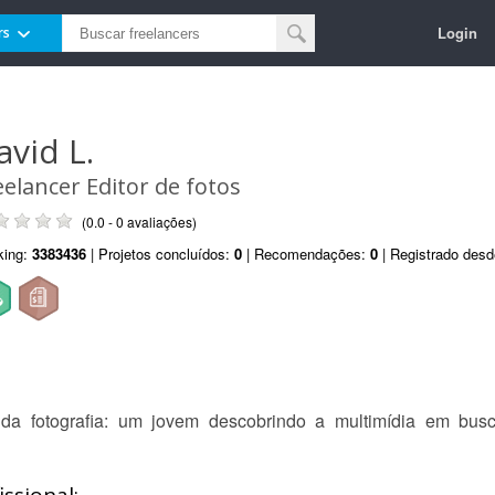
Login
rs
avid L.
eelancer Editor de fotos
(0.0 - 0 avaliações)
king:
3383436
| Projetos concluídos:
0
| Recomendações:
0
| Registrado des
 da fotografia: um jovem descobrindo a multimídia em bus