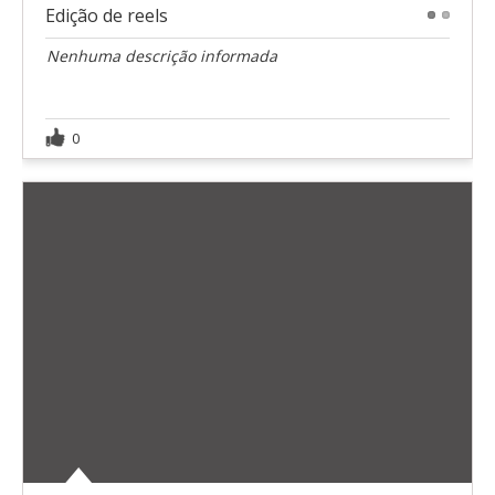
Edição de reels
1
2
Nenhuma descrição informada
0