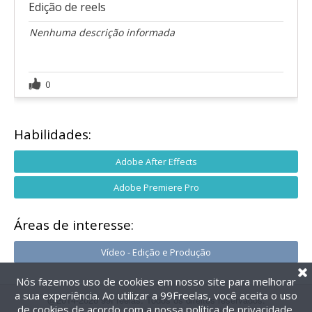
Edição de reels
Nenhuma descrição informada
0
Habilidades:
Adobe After Effects
Adobe Premiere Pro
Áreas de interesse:
Vídeo - Edição e Produção
Nós fazemos uso de cookies em nosso site para melhorar
a sua experiência. Ao utilizar a 99Freelas, você aceita o uso
@2014-2026 99Freelas. Todos os direitos reservados.
de cookies de acordo com a nossa
política de privacidade
.