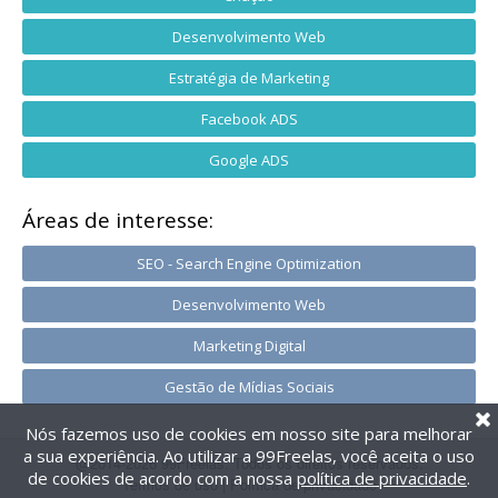
Desenvolvimento Web
Estratégia de Marketing
Facebook ADS
Google ADS
Áreas de interesse:
SEO - Search Engine Optimization
Desenvolvimento Web
Marketing Digital
Gestão de Mídias Sociais
Nós fazemos uso de cookies em nosso site para melhorar
a sua experiência. Ao utilizar a 99Freelas, você aceita o uso
@2014-2026 99Freelas. Todos os direitos reservados.
de cookies de acordo com a nossa
política de privacidade
.
Termos de uso
|
Política de privacidade