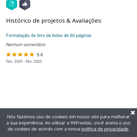
Histórico de projetos & Avaliações:
Formatação de livro de bolso de 60 páginas
Nenhum comentário
5.0
fev. 2025 - fev. 2025
Nós fazemos uso de cookies em nosso site para melhorar
a sua experiência. Ao utilizar a 99Freelas, você aceita o uso
@2014-2026 99Freelas. Todos os direitos reservados.
de cookies de acordo com a nossa
política de privacidade
.
Termos de uso
|
Política de privacidade