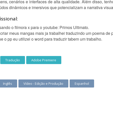
ens, cenários e interfaces de alta qualidade. Além disso, ten
dos dinâmicos e imersivos que potencializam a narrativa visua
ssional:
usando o filmora x para o youtube: Primos Ultimato.
a criar meus mangas mais ja trabalhei traduzindo um poema de 
 o pp eu utilizei o word para traduzir tabem um trabalho.
Tradução
Adobe Premiere
Inglês
Vídeo - Edição e Produção
Espanhol