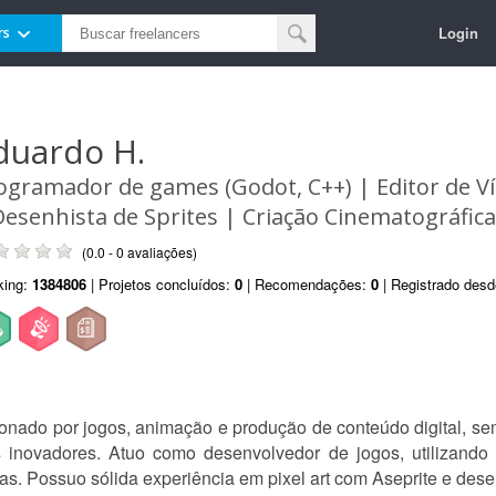
Login
rs
duardo H.
ogramador de games (Godot, C++) | Editor de V
Desenhista de Sprites | Criação Cinematográfica
(0.0 - 0 avaliações)
king:
1384806
| Projetos concluídos:
0
| Recomendações:
0
| Registrado des
ixonado por jogos, animação e produção de conteúdo digital, 
s inovadores. Atuo como desenvolvedor de jogos, utilizando 
as. Possuo sólida experiência em pixel art com Aseprite e desen