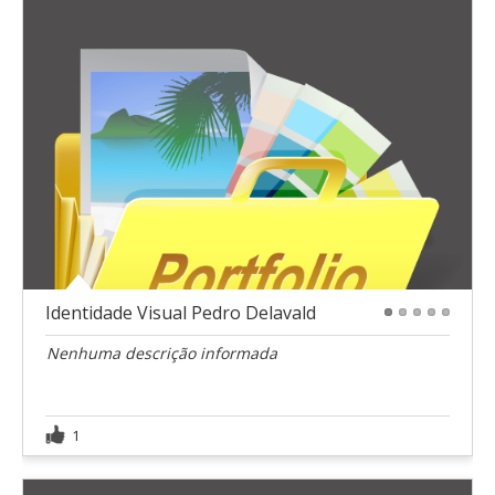
Identidade Visual Pedro Delavald
1
2
3
4
5
Nenhuma descrição informada
1