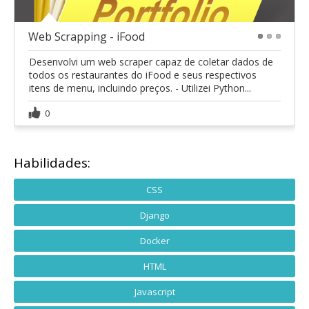
Web Scrapping - iFood
1
2
3
Desenvolvi um web scraper capaz de coletar dados de
todos os restaurantes do iFood e seus respectivos
itens de menu, incluindo preços. - Utilizei Python...
0
Habilidades:
CSS
Django
Docker
HTML
Javascript