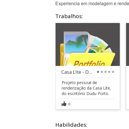
Experiencia em modelagem e renderiza
Trabalhos:
Casa LIte - Dudu Porto
1
2
3
4
5
Projeto pessoal de
renderização da Casa Lite,
do escritório Dudu Porto.
0
Habilidades: