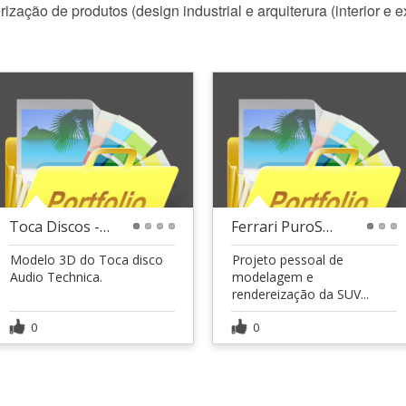
ção de produtos (design industrial e arquiterura (interior e ex
Toca Discos - Audio Technica AT-LP50
Ferrari PuroSangue
1
2
3
4
1
2
3
Modelo 3D do Toca disco
Projeto pessoal de
Audio Technica.
modelagem e
rendereização da SUV...
0
0