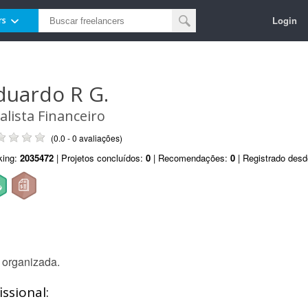
Login
rs
duardo R G.
alista Financeiro
(0.0 - 0 avaliações)
king:
2035472
| Projetos concluídos:
0
| Recomendações:
0
| Registrado des
 organizada.
ssional: