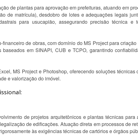
ção de plantas para aprovação em prefeituras, atuando em pro
cação de matrícula), desdobro de lotes e adequações legais ju
dastrais para usucapião, assegurando precisão técnica e 
-financeiro de obras, com domínio do MS Project para criação
s baseados em SINAPI, CUB e TCPO, garantindo confiabilid
el, MS Project e Photoshop, oferecendo soluções técnicas co
ade e valorização do imóvel.
ssional:
lvimento de projetos arquitetônicos e plantas técnicas para 
egalização de edificações. Atuação direta em processos de reti
 rigorosamente às exigências técnicas de cartórios e órgãos púb