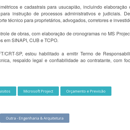
métricos e cadastrais para usucapião, incluindo elaboração d
ara instrução de processos administrativos e judiciais. D
rte técnico para proprietários, advogados, corretores e investid
trole de obras, com elaboração de cronogramas no MS Project
os em SINAPI, CUB e TCPO.
/CRT-SP, estou habilitado a emitir Termo de Responsabil
nica, respaldo legal e confiabilidade ao contratante, com fo
isitos
Microsoft Project
Orçamento e Previsão
Outra - Engenharia & Arquitetura