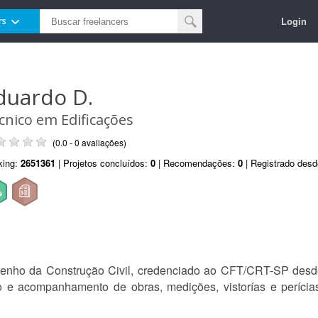
Login
rs
duardo D.
cnico em Edificações
(0.0 - 0 avaliações)
king:
2651361
| Projetos concluídos:
0
| Recomendações:
0
| Registrado des
enho da Construção Civil, credenciado ao CFT/CRT-SP desd
o e acompanhamento de obras, medições, vistorías e perícias