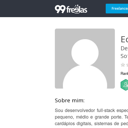
Freelance
E
De
So
Ran
Sobre mim:
Sou desenvolvedor full-stack espe
pequeno, médio e grande porte. Te
cardápios digitais, sistemas de pe