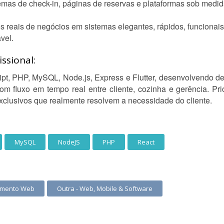
mas de check-in, páginas de reservas e plataformas sob medid
 reais de negócios em sistemas elegantes, rápidos, funcionais 
vel.
ssional:
, PHP, MySQL, Node.js, Express e Flutter, desenvolvendo des
m fluxo em tempo real entre cliente, cozinha e gerência. Pri
xclusivos que realmente resolvem a necessidade do cliente.
MySQL
NodeJS
PHP
React
imento Web
Outra - Web, Mobile & Software