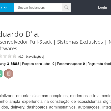
Login
rs
duardo D’ a.
senvolvedor Full-Stack | Sistemas Exclusivos |
ftwares
(0.0 - 0 avaliações)
king:
3135863
| Projetos concluídos:
0
| Recomendações:
0
| Registrado des
cializado em criar sistemas completos, modernos e totalmen
nho ampla experiência na construção de ecossistemas digitai
didos, delivery, dashboards administrativos, automações, in