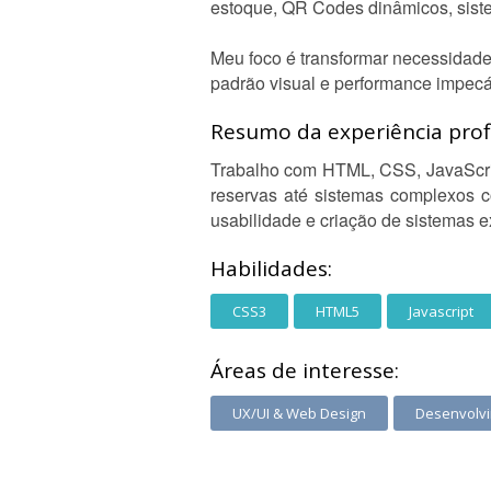
estoque, QR Codes dinâmicos, siste
Meu foco é transformar necessidades
padrão visual e performance impecá
Resumo da experiência profi
Trabalho com HTML, CSS, JavaScript
reservas até sistemas complexos co
usabilidade e criação de sistemas e
Habilidades:
CSS3
HTML5
Javascript
Áreas de interesse:
UX/UI & Web Design
Desenvolv