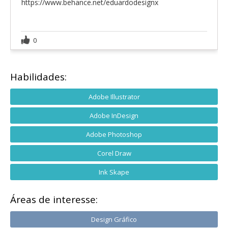
https://www.behance.net/eduardodesignx
0
Habilidades:
Adobe Illustrator
Adobe InDesign
Adobe Photoshop
Corel Draw
Ink Skape
Áreas de interesse:
Design Gráfico