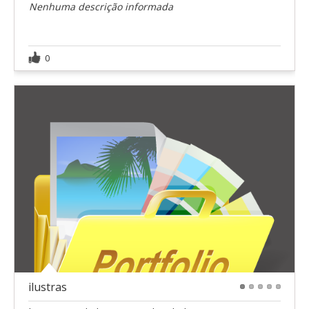
Nenhuma descrição informada
0
ilustras
1
2
3
4
5