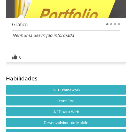
Gráfico
1
2
3
4
Nenhuma descrição informada
0
Habilidades:
.NET Framework
Front-End
.NET para Web
Desenvolvimento Mobile