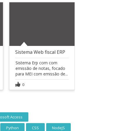
Sistema Web fiscal ERP
Sistema Erp com com
emissão de notas, focado
para MEI com emissão de...
0
rosoft Access
Python
CSS
NodeJS