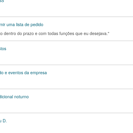
SS
mir uma lista de pedido
 dentro do prazo e com todas funções que eu desejava."
stos
eúdo e eventos da empresa
dicional noturno
u D.