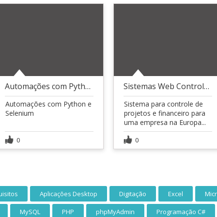
Automações com Python e Selenium
Sistemas Web Controle de Projetos
Automações com Python e
Sistema para controle de
Selenium
projetos e financeiro para
uma empresa na Europa...
0
0
isitos
Aplicações Desktop
Digitação
Excel
Mic
MySQL
PHP
phpMyAdmin
Programação C#