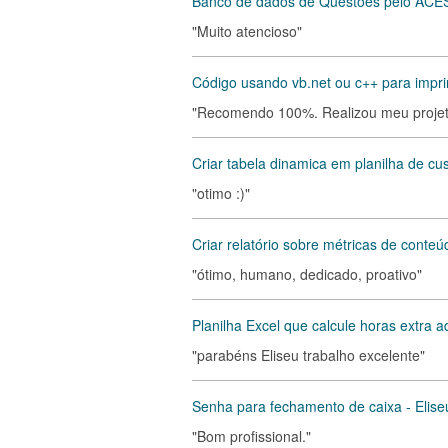
Banco de dados de Questões pelo ACE
"Muito atencioso"
Código usando vb.net ou c++ para impri
"Recomendo 100%. Realizou meu projeto
Criar tabela dinamica em planilha de cu
"otimo :)"
Criar relatório sobre métricas de cont
"ótimo, humano, dedicado, proativo"
Planilha Excel que calcule horas extra a
"parabéns Eliseu trabalho excelente"
Senha para fechamento de caixa - Elise
"Bom profissional."