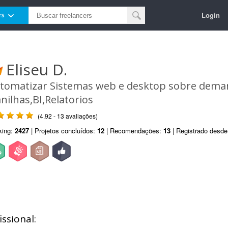
Login
rs
Eliseu D.
tomatizar Sistemas web e desktop sobre dema
anilhas,BI,Relatorios
(4.92 - 13 avaliações)
king:
2427
| Projetos concluídos:
12
| Recomendações:
13
| Registrado desd
ssional: