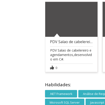
PDV Salao de cabelereiro e agendamentos
PDV Salao de cabelereiro e
agendamentos,desenvolvid
o em C#.
0
Habilidades:
.NET Framework
Análise de Requ
Microsoft SQL Server
Javascript