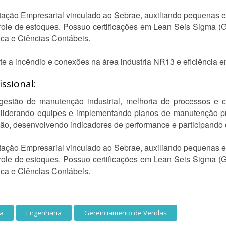
ntação Empresarial vinculado ao Sebrae, auxiliando pequenas 
trole de estoques. Possuo certificações em Lean Seis Sigma (G
ca e Ciências Contábeis.
a incêndio e conexões na área industria NR13 e eficiência e
ssional:
gestão de manutenção industrial, melhoria de processos e c
liderando equipes e implementando planos de manutenção prev
ão, desenvolvendo indicadores de performance e participand
ntação Empresarial vinculado ao Sebrae, auxiliando pequenas 
trole de estoques. Possuo certificações em Lean Seis Sigma (G
ca e Ciências Contábeis.
ra
Engenharia
Gerenciamento de Vendas