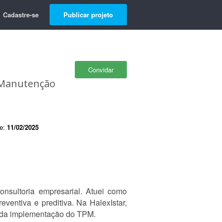
Cadastre-se
Publicar projeto
Convidar
 Manutenção
de:
11/02/2025
onsultoria empresarial. Atuei como
entiva e preditiva. Na HalexIstar,
o da implementação do TPM.