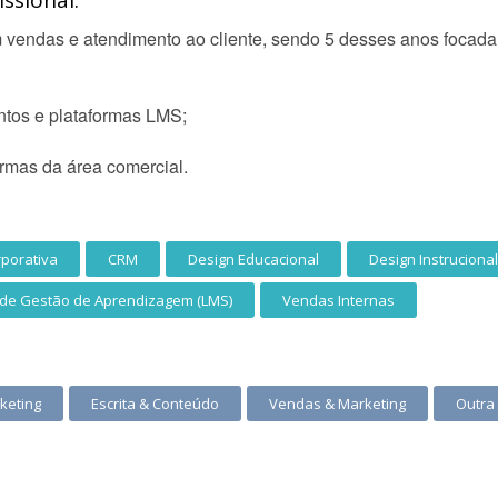
ssional:
vendas e atendimento ao cliente, sendo 5 desses anos focada
ntos e plataformas LMS;
ormas da área comercial.
porativa
CRM
Design Educacional
Design Instrucional
 de Gestão de Aprendizagem (LMS)
Vendas Internas
keting
Escrita & Conteúdo
Vendas & Marketing
Outra 