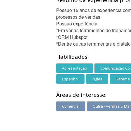
Resumo da experiência profi
Possuo 15 anos de experiencia com 
processos de vendas.
Possuo experiência:
*Em várias ferramentas de treiname
*CRM Hubspot;
*Dentre outras ferramentas e plataf
Habilidades:
Apresentação
Comunicação Cor
Espanhol
Inglês
Sistema
Áreas de interesse:
Comercial
Outra - Vendas & Mar