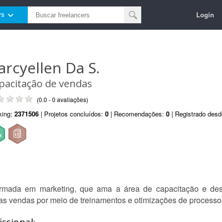
Login
rs
arcyellen Da S.
pacitação de vendas
(0.0 - 0 avaliações)
king:
2371506
| Projetos concluídos:
0
| Recomendações:
0
| Registrado des
ormada em marketing, que ama a área de capacitação e des
s vendas por meio de treinamentos e otimizações de processo