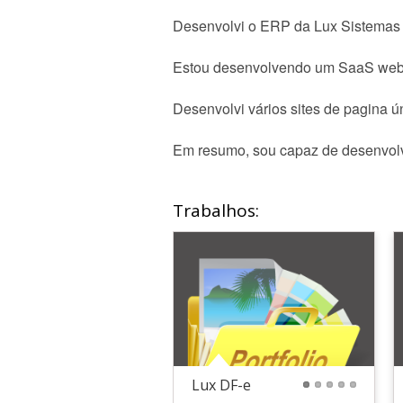
Desenvolvi o ERP da Lux Sistemas 
Estou desenvolvendo um SaaS web q
Desenvolvi vários sites de pagina ú
Em resumo, sou capaz de desenvolve
Trabalhos:
Lux DF-e
1
2
3
4
5