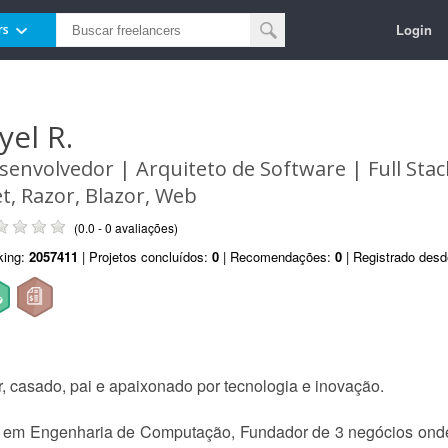
Login
rs
yel R.
senvolvedor | Arquiteto de Software | Full Stack
et, Razor, Blazor, Web
(0.0 - 0 avaliações)
king:
2057411
| Projetos concluídos:
0
| Recomendações:
0
| Registrado des
casado, pai e apaixonado por tecnologia e inovação.
em Engenharia de Computação, Fundador de 3 negócios onde 1