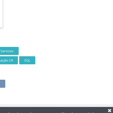
Services
mação C#
SQL
p