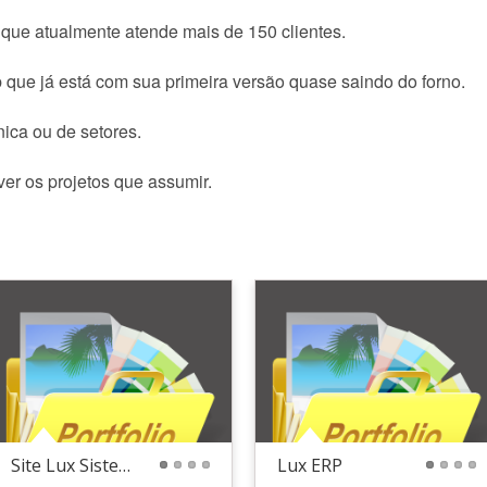
que atualmente atende mais de 150 clientes.
ue já está com sua primeira versão quase saindo do forno.
nica ou de setores.
r os projetos que assumir.
Site Lux Sistemas
Lux ERP
1
2
3
4
1
2
3
4