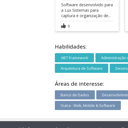
Software desenvolvido para
a Lux Sistemas para
captura e organização de...
0
Habilidades:
.NET Framework
Administração
Arquitetura de Software
Desenv
Áreas de interesse:
Banco de Dados
Desenvolvimen
Outra - Web, Mobile & Software