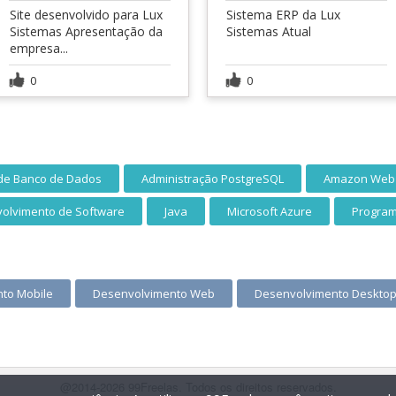
Site desenvolvido para Lux
Sistema ERP da Lux
Sistemas Apresentação da
Sistemas Atual
empresa...
0
0
 de Banco de Dados
Administração PostgreSQL
Amazon Web 
olvimento de Software
Java
Microsoft Azure
Progra
to Mobile
Desenvolvimento Web
Desenvolvimento Deskto
@2014-2026 99Freelas. Todos os direitos reservados.