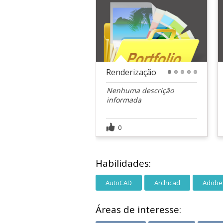
Renderização
1
2
3
4
5
Nenhuma descrição
informada
0
Habilidades:
AutoCAD
Archicad
Adobe
Áreas de interesse: