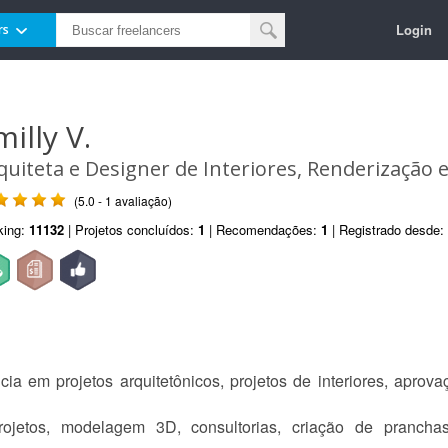
Login
rs
illy V.
quiteta e Designer de Interiores, Renderização e
(5.0 - 1 avaliação)
king:
11132
| Projetos concluídos:
1
| Recomendações:
1
| Registrado desde:
cia em projetos arquitetônicos, projetos de interiores, apro
ojetos, modelagem 3D, consultorias, criação de prancha