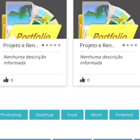
Projeto e Renderização
Projeto e Renderização
1
2
3
4
5
1
2
3
4
Nenhuma descrição
Nenhuma descrição
informada
informada
0
0
 Photoshop
Sketchup
Excel
Word
Pinterest