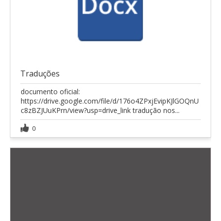
Traduções
documento oficial:
https://drive.google.com/file/d/176o4ZPxjEvipKJlGOQnU
c8zBZJUuKPrn/view?usp=drive_link tradução nos...
0