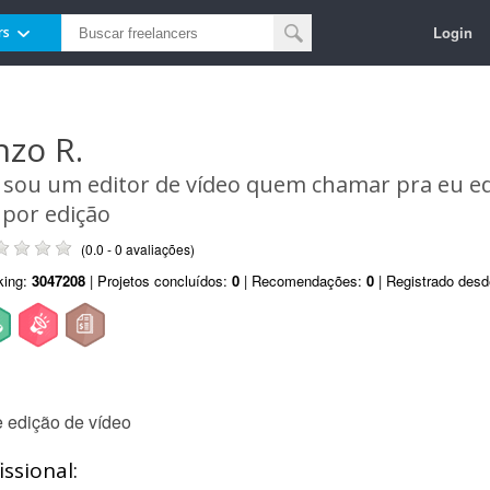
Login
rs
nzo R.
 sou um editor de vídeo quem chamar pra eu edi
 por edição
(0.0 - 0 avaliações)
king:
3047208
| Projetos concluídos:
0
| Recomendações:
0
| Registrado des
 edição de vídeo
ssional: