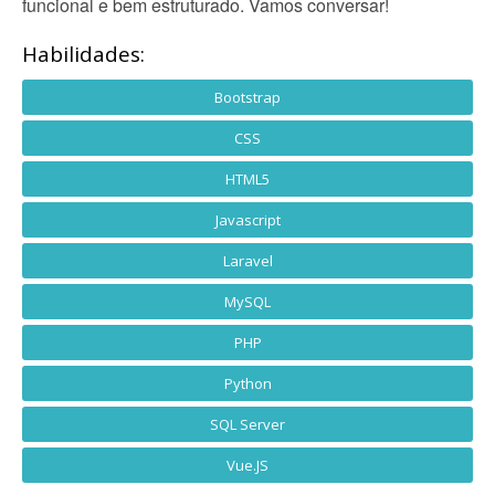
funcional e bem estruturado. Vamos conversar!
Habilidades:
Bootstrap
CSS
HTML5
Javascript
Laravel
MySQL
PHP
Python
SQL Server
Vue.JS