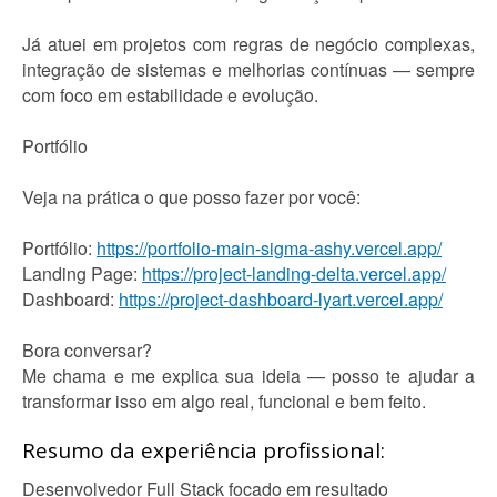
Já atuei em projetos com regras de negócio complexas,
integração de sistemas e melhorias contínuas — sempre
com foco em estabilidade e evolução.
Portfólio
Veja na prática o que posso fazer por você:
Portfólio:
https://portfolio-main-sigma-ashy.vercel.app/
Landing Page:
https://project-landing-delta.vercel.app/
Dashboard:
https://project-dashboard-lyart.vercel.app/
Bora conversar?
Me chama e me explica sua ideia — posso te ajudar a
transformar isso em algo real, funcional e bem feito.
Resumo da experiência profissional:
Desenvolvedor Full Stack focado em resultado