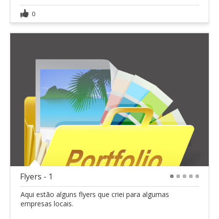
0
Flyers - 1
1
2
3
4
5
Aqui estão alguns flyers que criei para algumas
empresas locais.