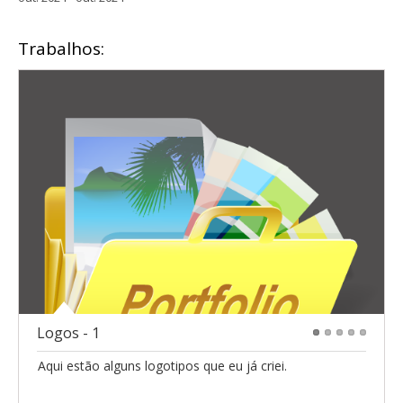
Trabalhos:
Logos - 1
1
2
3
4
5
Aqui estão alguns logotipos que eu já criei.