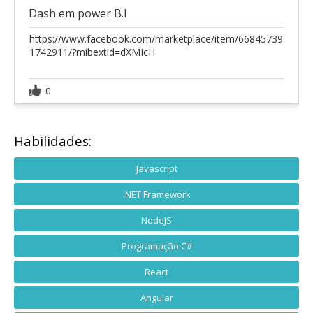
Dash em power B.I
https://www.facebook.com/marketplace/item/66845739
1742911/?mibextid=dXMIcH
0
Habilidades:
Javascript
.NET Framework
NodeJS
Programação C#
React
Angular