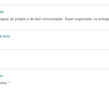
ais
 etapas do projeto e de fácil comunicação. Super organizado na entreg
a texto
eo
tiva. "