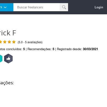
Login
rs
rick F
(5.0 - 5 avaliações)
etos concluídos:
5
| Recomendações:
5
| Registrado desde:
30/03/2021
iações: