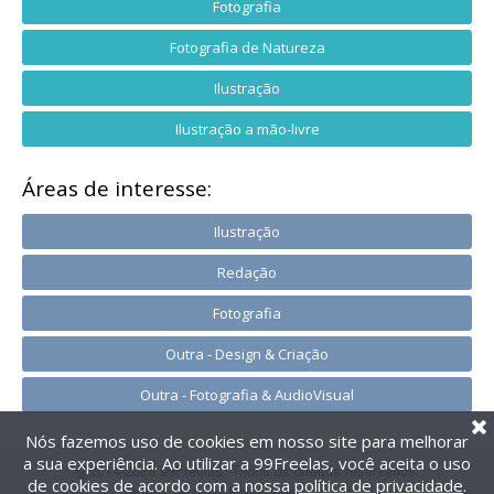
Fotografia
Fotografia de Natureza
Ilustração
Ilustração a mão-livre
Áreas de interesse:
Ilustração
Redação
Fotografia
Outra - Design & Criação
Outra - Fotografia & AudioVisual
Nós fazemos uso de cookies em nosso site para melhorar
a sua experiência. Ao utilizar a 99Freelas, você aceita o uso
@2014-2026 99Freelas. Todos os direitos reservados.
de cookies de acordo com a nossa
política de privacidade
.
Termos de uso
|
Política de privacidade