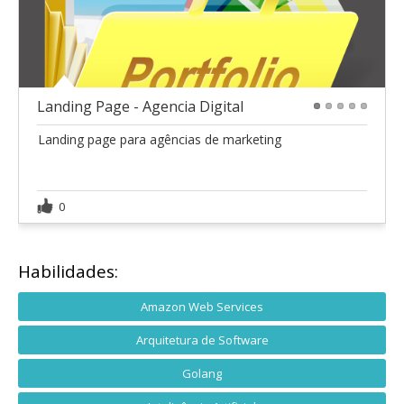
Landing Page - Agencia Digital
1
2
3
4
5
Landing page para agências de marketing
0
Habilidades:
Amazon Web Services
Arquitetura de Software
Golang