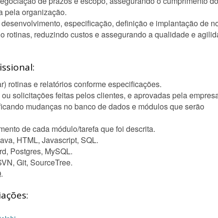
 negociação de prazos e escopo, assegurando o cumprimento d
a pela organização.
desenvolvimento, especificação, definição e implantação de n
o rotinas, reduzindo custos e assegurando a qualidade e agili
ssional:
 rotinas e relatórios conforme especificações.
u solicitações feitas pelos clientes, e aprovadas pela empresa
ificando mudanças no banco de dados e módulos que serão
mento de cada módulo/tarefa que foi descrita.
Java, HTML, Javascript, SQL.
rd, Postgres, MySQL.
SVN, Git, SourceTree.
.
iações: