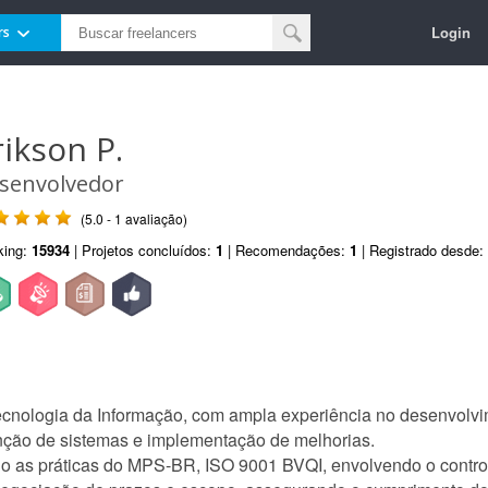
Login
rs
rikson P.
senvolvedor
(5.0 - 1 avaliação)
king:
15934
| Projetos concluídos:
1
| Recomendações:
1
| Registrado desde:
ecnologia da Informação, com ampla experiência no desenvolv
nção de sistemas e implementação de melhorias.
do as práticas do MPS-BR, ISO 9001 BVQI, envolvendo o contro