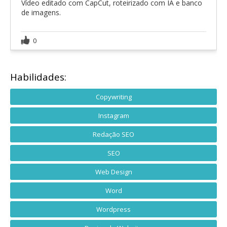
Vídeo editado com CapCut, roteirizado com IA e banco
de imagens.
0
Habilidades:
Copywriting
Instagram
Redação SEO
SEO
Web Design
Word
Wordpress