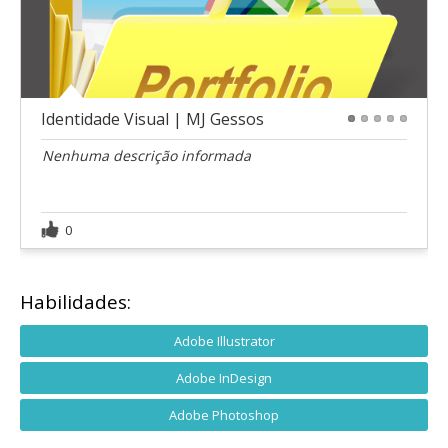
Identidade Visual | MJ Gessos
1
2
3
4
5
Nenhuma descrição informada
0
Habilidades:
Adobe Illustrator
Adobe InDesign
Adobe Photoshop