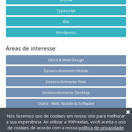
Typescript
Wix
Wordpress
Áreas de interesse:
UX/UI & Web Design
Desenvolvimento Mobile
Desenvolvimento Web
Desenvolvimento Desktop
Outra - Web, Mobile & Software
Nós fazemos uso de cookies em nosso site para melhorar
a sua experiência. Ao utilizar a 99Freelas, você aceita o uso
@2014-2026 99Freelas. Todos os direitos reservados.
de cookies de acordo com a nossa
política de privacidade
.
Termos de uso
|
Política de privacidade