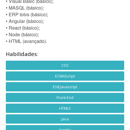
• Visual Basic (básico);
• MASQL (básico);
• ERP totvs (básico);
• Angular (básico);
• React (básico);
• Node (básico);
• HTML (avançado).
Habilidades:
CSS
ECMAScript
ES8 Javascript
Front-End
HTML5
Java
Joomla