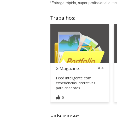
"Entrega rápida, super profissional e me
Trabalhos:
G Magazine: o novo X da questão
1
2
Feed inteligente com
experiências interativas
para criadores.
0
Habilidades: