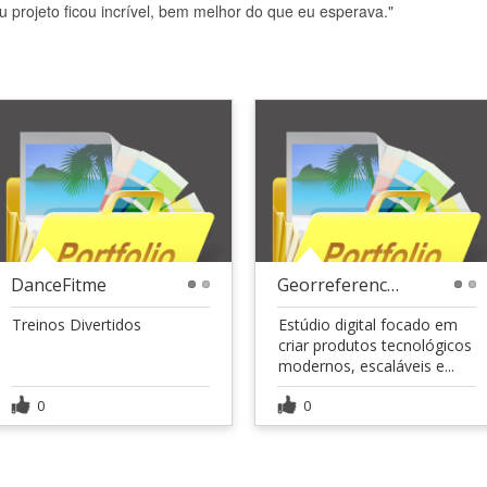
u projeto ficou incrível, bem melhor do que eu esperava."
DanceFitme
Georreferenciar
1
2
1
2
Treinos Divertidos
Estúdio digital focado em
criar produtos tecnológicos
modernos, escaláveis e...
0
0