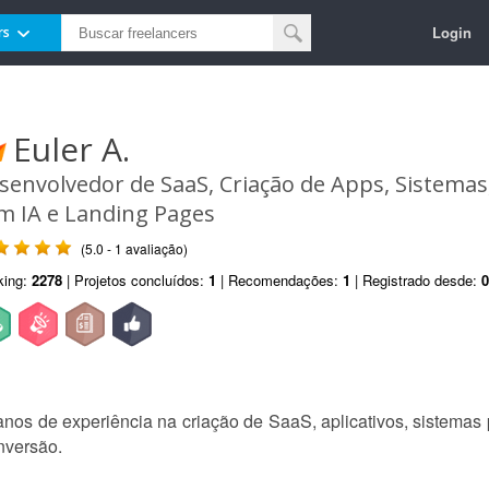
Login
rs
Euler A.
senvolvedor de SaaS, Criação de Apps, Sistema
m IA e Landing Pages
(5.0 - 1 avaliação)
king:
2278
| Projetos concluídos:
1
| Recomendações:
1
| Registrado desde:
0
nos de experiência na criação de SaaS, aplicativos, sistemas
nversão.