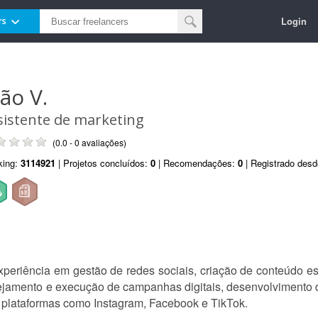
Login
rs
oão V.
sistente de marketing
(0.0 - 0 avaliações)
king:
3114921
| Projetos concluídos:
0
| Recomendações:
0
| Registrado des
periência em gestão de redes sociais, criação de conteúdo est
ejamento e execução de campanhas digitais, desenvolvimento de
lataformas como Instagram, Facebook e TikTok.