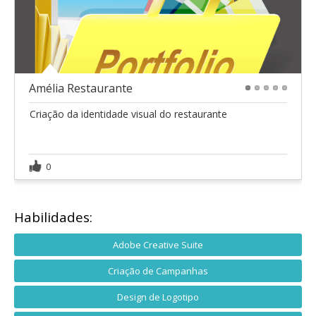
Amélia Restaurante
1
2
3
4
5
Criação da identidade visual do restaurante
0
Habilidades:
Adobe Creative Suite
Criação de Campanhas
Design de Logotipo