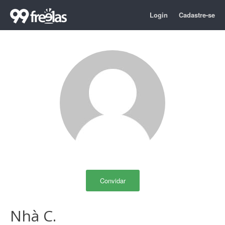
Login
Cadastre-se
Convidar
Nhà C.