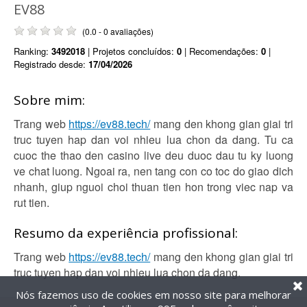
EV88
(0.0 - 0 avaliações)
Ranking:
3492018
| Projetos concluídos:
0
| Recomendações:
0
|
Registrado desde:
17/04/2026
Sobre mim:
Trang web
https://ev88.tech/
mang den khong gian giai tri
truc tuyen hap dan voi nhieu lua chon da dang. Tu ca
cuoc the thao den casino live deu duoc dau tu ky luong
ve chat luong. Ngoai ra, nen tang con co toc do giao dich
nhanh, giup nguoi choi thuan tien hon trong viec nap va
rut tien.
Resumo da experiência profissional:
Trang web
https://ev88.tech/
mang den khong gian giai tri
truc tuyen hap dan voi nhieu lua chon da dang.
Nós fazemos uso de cookies em nosso site para melhorar