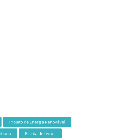
Projeto de Energia Renovável
nharia
Escrita de Livros