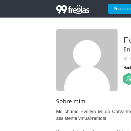
Freelance
E
En
Ran
Sobre mim:
Me chamo Evellyn M. de Carvalho
assistente virtual/remota.