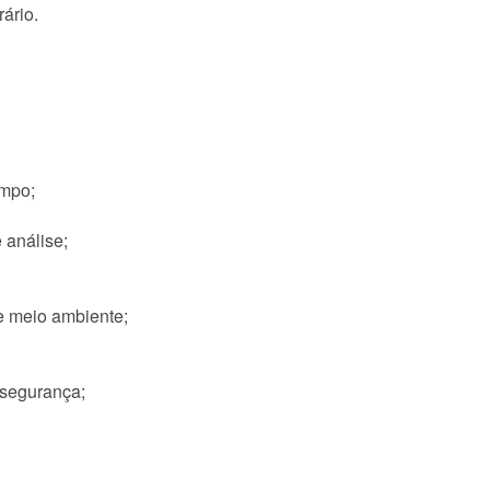
rário.
empo;
 análise;
e meio ambiente;
 segurança;