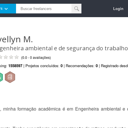
Login
rs
vellyn M.
genheira ambiental e de segurança do trabalho
(0.0 - 0 avaliações)
king:
1558597
| Projetos concluídos:
0
| Recomendações:
0
| Registrado des
, minha formação acadêmica é em Engenheira ambiental e d