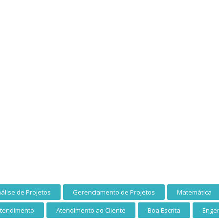
álise de Projetos
Gerenciamento de Projetos
Matemática
tendimento
Atendimento ao Cliente
Boa Escrita
Enge