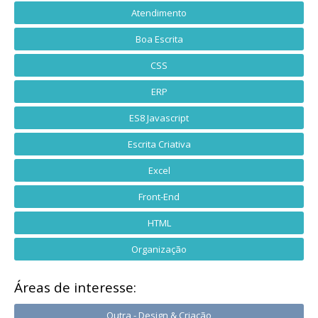
Atendimento
Boa Escrita
CSS
ERP
ES8 Javascript
Escrita Criativa
Excel
Front-End
HTML
Organização
Áreas de interesse:
Outra - Design & Criação